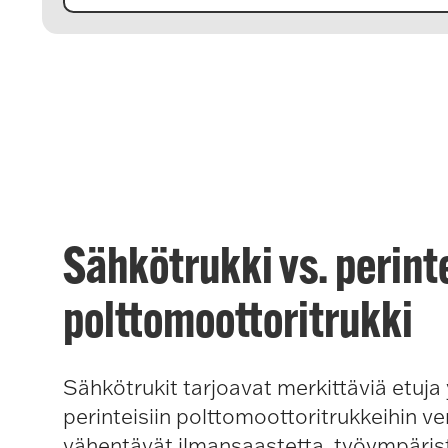
Sähkötrukki vs. perint
polttomoottoritrukki
Sähkötrukit tarjoavat merkittäviä etuj
perinteisiin polttomoottoritrukkeihin ve
vähentävät ilmansaastetta, työympäris