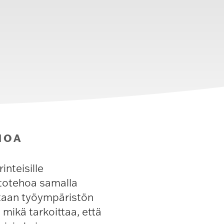
HOA
nteisille
stotehoa samalla
taan työympäristön
mikä tarkoittaa, että