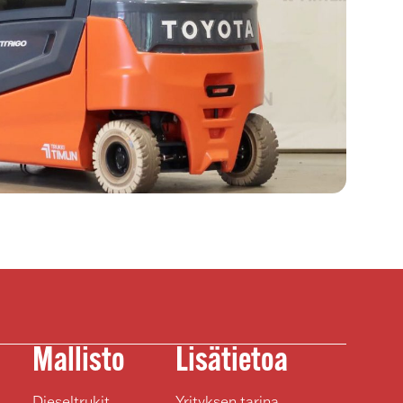
Mallisto
Lisätietoa
Dieseltrukit
Yrityksen tarina