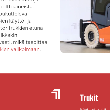
 polttoaineista.
houkutteleva
ien käyttö- ja
toritrukkien etuna
aikkakin
vasti, mikä tasoittaa
kkien valikoimaan
.
Trukit
Käytetyt trukit