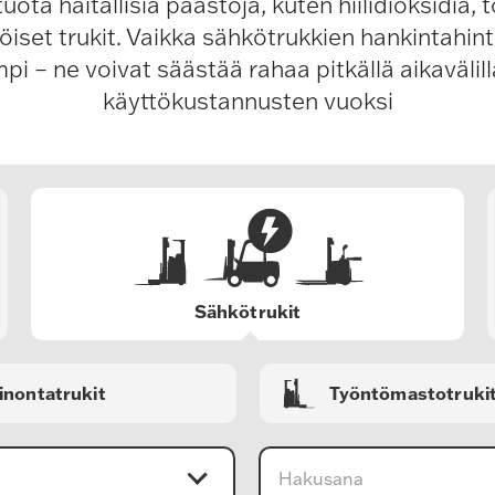
tuota haitallisia päästöjä, kuten hiilidioksidia, t
iset trukit. Vaikka sähkötrukkien hankintahinta
pi – ne voivat säästää rahaa pitkällä aikavälil
käyttökustannusten vuoksi
Sähkötrukit
inontatrukit
Työntömastotruki