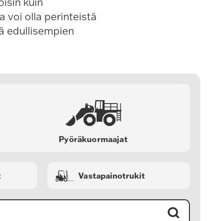
oisin kuin
 voi olla perinteistä
lä edullisempien
Pyöräkuormaajat
t
Vastapainotrukit
Hae