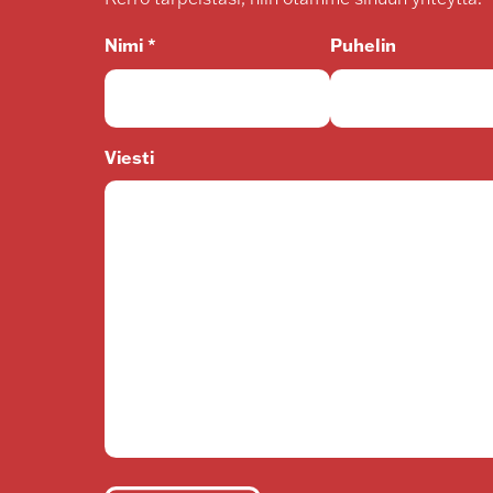
Nimi *
Puhelin
Viesti