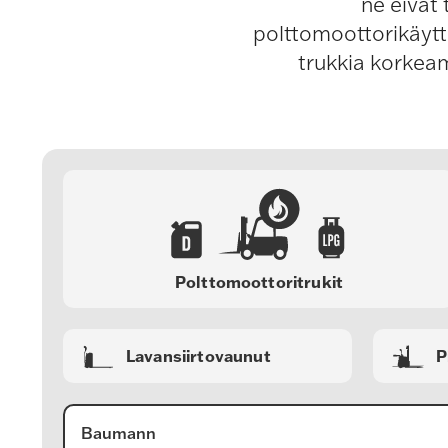
ne eivät 
polttomoottorikäyttö
trukkia korkeam
Polttomoottoritrukit
Lavansiirtovaunut
P
Baumann