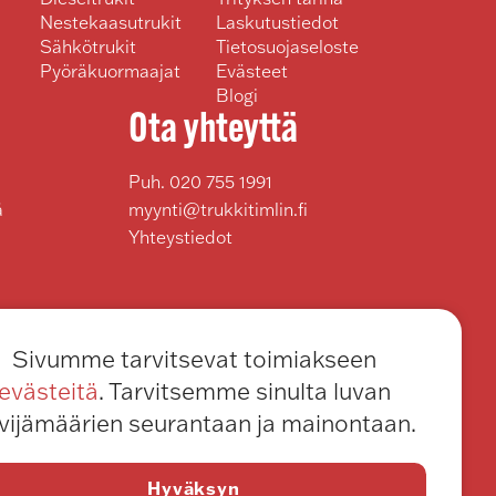
Nestekaasutrukit
Laskutustiedot
Sähkötrukit
Tietosuojaseloste
Pyöräkuormaajat
Evästeet
Blogi
Ota yhteyttä
Puh.
020 755 1991
ä
myynti@trukkitimlin.fi
Yhteystiedot
Sivumme tarvitsevat toimiakseen
evästeitä
. Tarvitsemme sinulta luvan
vijämäärien seurantaan ja mainontaan.
Hyväksyn