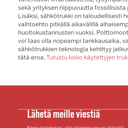
sekä yrityksen riippuvuutta fossiilisista
Lisäksi, sähkötrukki on taloudellisesti 
vaihtoehto pitkällä aikavälillä alhaisemp
huoltokustannusten vuoksi. Polttomoot
voi taas olla nopeampi tankkausaika, v
sähkötrukkien teknologia kehittyy jatku
tätä eroa.
Tutustu koko käytettyjen tru
Lähetä meille viestiä
Kerro tarpeistasi, niin otamme sinuun yhteyttä.