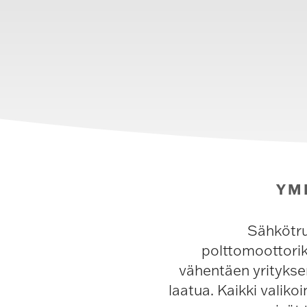
YM
Sähkötru
polttomoottorik
vähentäen yrityks
laatua. Kaikki valik