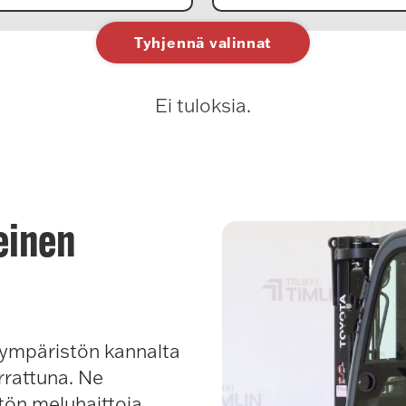
Tyhjennä valinnat
Ei tuloksia.
einen
a ympäristön kannalta
rrattuna. Ne
tön meluhaittoja