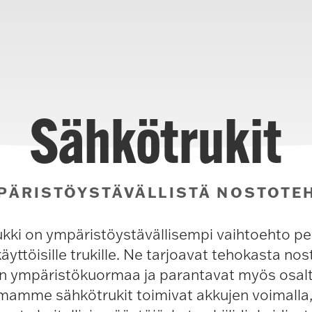
Sähkötrukit
PÄRISTÖYSTÄVÄLLISTÄ NOSTOTE
kki on ympäristöystävällisempi vaihtoehto peri
äyttöisille trukille. Ne tarjoavat tehokasta no
en ympäristökuormaa ja parantavat myös osal
oimamme sähkötrukit toimivat akkujen voimalla, 