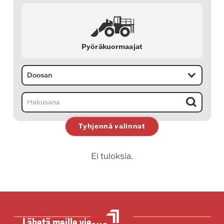
Pyöräkuormaajat
Doosan
Hae
Tyhjennä valinnat
Ei tuloksia.
Lähetä meille viestiä