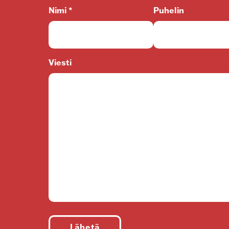
Nimi *
Puhelin
Viesti