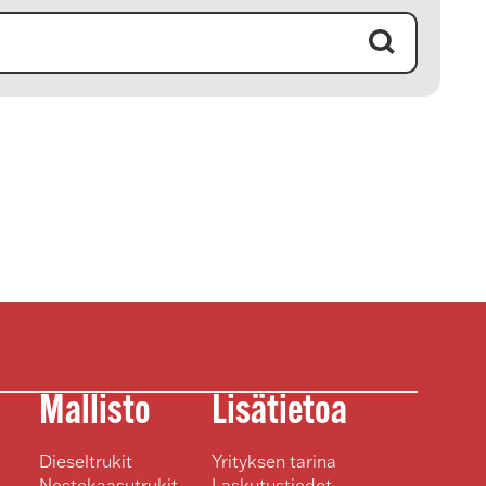
Hae
Mallisto
Lisätietoa
Dieseltrukit
Yrityksen tarina
Nestekaasutrukit
Laskutustiedot