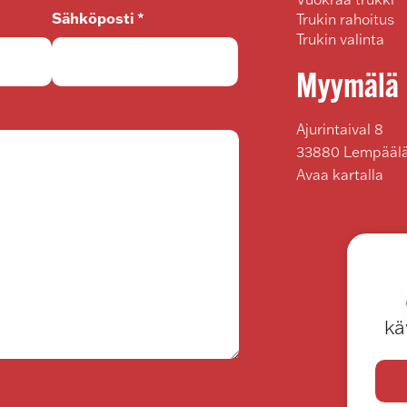
Sähköposti *
Trukin rahoitus
Trukin valinta
Myymälä
Ajurintaival 8
33880 Lempääl
Avaa kartalla
kä