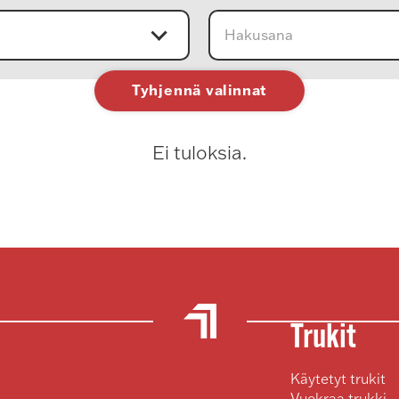
Tyhjennä valinnat
Ei tuloksia.
Trukit
Käytetyt trukit
Vuokraa trukki