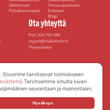
Sähkötrukit
Tietosuojaseloste
Pyöräkuormaajat
Evästeet
Blogi
Ota yhteyttä
Puh.
020 755 1991
ä
myynti@trukkitimlin.fi
Yhteystiedot
Sivumme tarvitsevat toimiakseen
evästeitä
. Tarvitsemme sinulta luvan
vijämäärien seurantaan ja mainontaan.
Hyväksyn